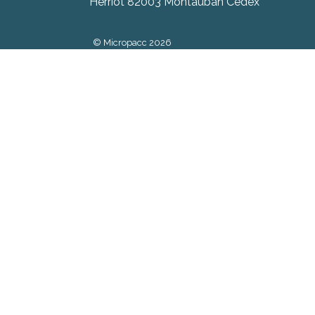
Herriot 82003 Montauban Cedex
© Micropacc 2026