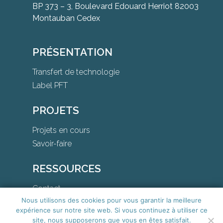
BP 373 – 3, Boulevard Edouard Herriot 82003
Montauban Cedex
PRÉSENTATION
Transfert de technologie
Label PFT
PROJETS
Projets en cours
Savoir-faire
RESSOURCES
Contact
Nous utilisons des cookies pour vous garantir la meilleure
Téléchargements
expérience sur notre site web. Si vous continuez à utiliser ce
site, nous supposerons que vous en êtes satisfait.