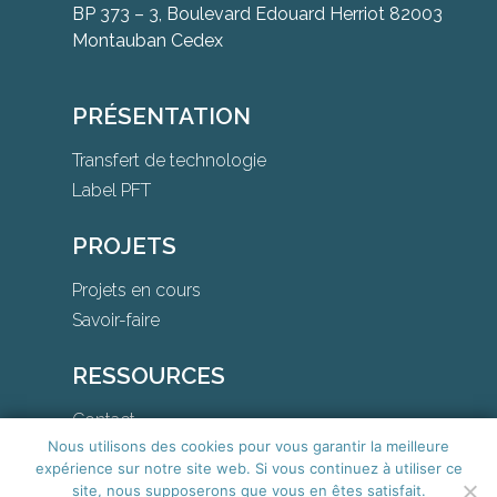
BP 373 – 3, Boulevard Edouard Herriot 82003
Montauban Cedex
PRÉSENTATION
Transfert de technologie
Label PFT
PROJETS
Projets en cours
Savoir-faire
RESSOURCES
Contact
Nous utilisons des cookies pour vous garantir la meilleure
Téléchargements
expérience sur notre site web. Si vous continuez à utiliser ce
site, nous supposerons que vous en êtes satisfait.