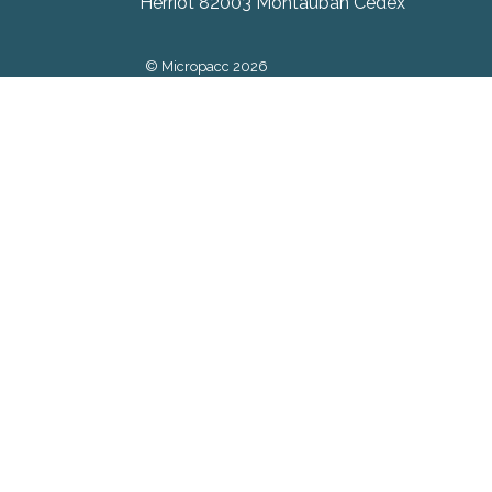
Herriot 82003 Montauban Cedex
© Micropacc 2026