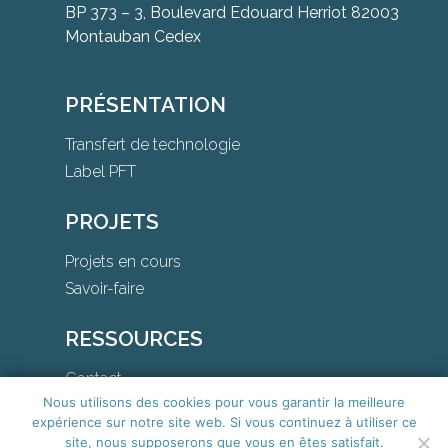
BP 373 – 3, Boulevard Edouard Herriot 82003
Montauban Cedex
PRÉSENTATION
Transfert de technologie
Label PFT
PROJETS
Projets en cours
Savoir-faire
RESSOURCES
Contact
Nous utilisons des cookies pour vous garantir la meilleure
Téléchargements
expérience sur notre site web. Si vous continuez à utiliser ce
site, nous supposerons que vous en êtes satisfait.