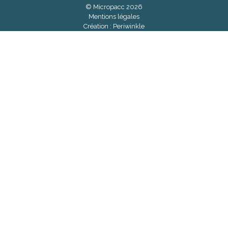
© Micropacc 2026
Mentions légales
Création :
Periwinkle