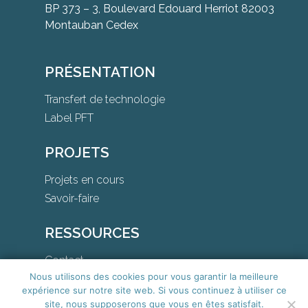
BP 373 – 3, Boulevard Edouard Herriot 82003
Montauban Cedex
PRÉSENTATION
Transfert de technologie
Label PFT
PROJETS
Projets en cours
Savoir-faire
RESSOURCES
Contact
Nous utilisons des cookies pour vous garantir la meilleure
Téléchargements
expérience sur notre site web. Si vous continuez à utiliser ce
site, nous supposerons que vous en êtes satisfait.