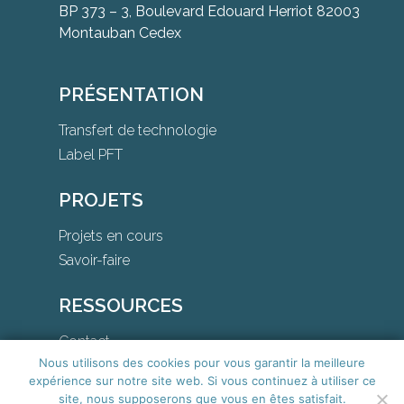
BP 373 – 3, Boulevard Edouard Herriot 82003
Montauban Cedex
PRÉSENTATION
Transfert de technologie
Label PFT
PROJETS
Projets en cours
Savoir-faire
RESSOURCES
Contact
Nous utilisons des cookies pour vous garantir la meilleure
Téléchargements
expérience sur notre site web. Si vous continuez à utiliser ce
site, nous supposerons que vous en êtes satisfait.