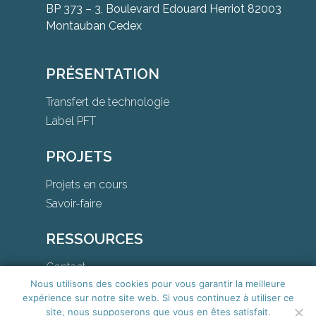
BP 373 – 3, Boulevard Edouard Herriot 82003
Montauban Cedex
PRÉSENTATION
Transfert de technologie
Label PFT
PROJETS
Projets en cours
Savoir-faire
RESSOURCES
Contact
Nous utilisons des cookies pour vous garantir la meilleure
Téléchargements
expérience sur notre site web. Si vous continuez à utiliser ce
site, nous supposerons que vous en êtes satisfait.