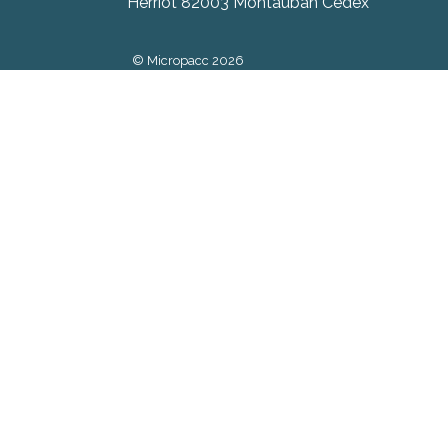
Herriot 82003 Montauban Cedex
© Micropacc 2026