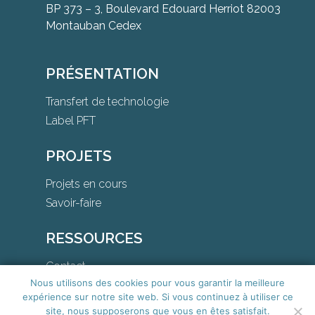
BP 373 – 3, Boulevard Edouard Herriot 82003
Montauban Cedex
PRÉSENTATION
Transfert de technologie
Label PFT
PROJETS
Projets en cours
Savoir-faire
RESSOURCES
Contact
Nous utilisons des cookies pour vous garantir la meilleure
Téléchargements
expérience sur notre site web. Si vous continuez à utiliser ce
site, nous supposerons que vous en êtes satisfait.