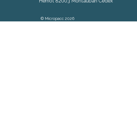
Herriot 82003 Montauban Cedex
© Micropacc 2026