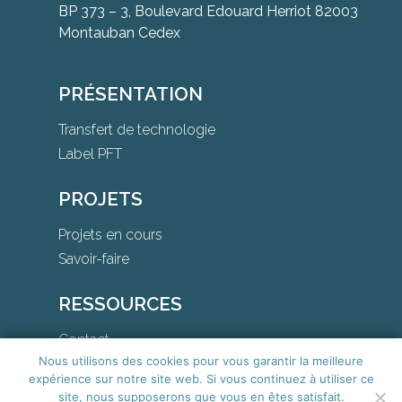
BP 373 – 3, Boulevard Edouard Herriot 82003
Montauban Cedex
PRÉSENTATION
Transfert de technologie
Label PFT
PROJETS
Projets en cours
Savoir-faire
RESSOURCES
Contact
Nous utilisons des cookies pour vous garantir la meilleure
Téléchargements
expérience sur notre site web. Si vous continuez à utiliser ce
site, nous supposerons que vous en êtes satisfait.