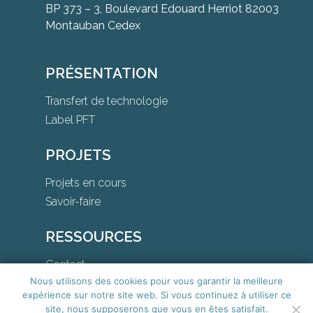
BP 373 – 3, Boulevard Edouard Herriot 82003
Montauban Cedex
PRÉSENTATION
Transfert de technologie
Label PFT
PROJETS
Projets en cours
Savoir-faire
RESSOURCES
Contact
Nous utilisons des cookies pour vous garantir la meilleure
Téléchargements
expérience sur notre site web. Si vous continuez à utiliser ce
site, nous supposerons que vous en êtes satisfait.