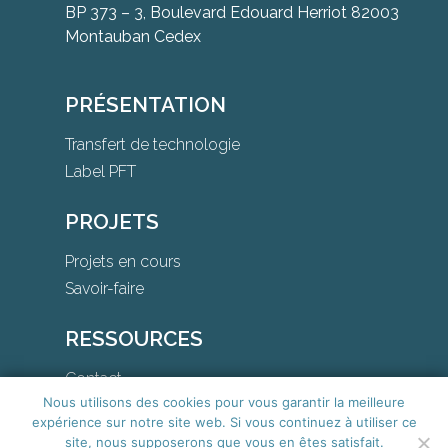
BP 373 – 3, Boulevard Edouard Herriot 82003
Montauban Cedex
PRÉSENTATION
Transfert de technologie
Label PFT
PROJETS
Projets en cours
Savoir-faire
RESSOURCES
Contact
Nous utilisons des cookies pour vous garantir la meilleure
Téléchargements
expérience sur notre site web. Si vous continuez à utiliser ce
site, nous supposerons que vous en êtes satisfait.