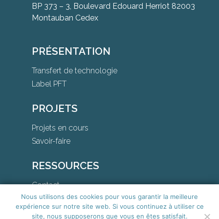
BP 373 – 3, Boulevard Edouard Herriot 82003
Montauban Cedex
PRÉSENTATION
Transfert de technologie
Label PFT
PROJETS
Projets en cours
Savoir-faire
RESSOURCES
Contact
Nous utilisons des cookies pour vous garantir la meilleure
Téléchargements
expérience sur notre site web. Si vous continuez à utiliser ce
site, nous supposerons que vous en êtes satisfait.