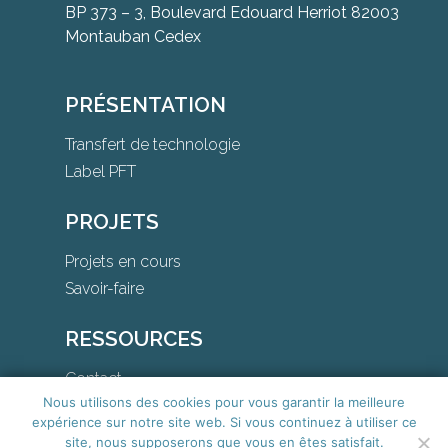
BP 373 – 3, Boulevard Edouard Herriot 82003
Montauban Cedex
PRÉSENTATION
Transfert de technologie
Label PFT
PROJETS
Projets en cours
Savoir-faire
RESSOURCES
Contact
Nous utilisons des cookies pour vous garantir la meilleure
Téléchargements
expérience sur notre site web. Si vous continuez à utiliser ce
site, nous supposerons que vous en êtes satisfait.