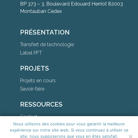
BP 373 – 3, Boulevard Edouard Herriot 82003
Montauban Cedex
PRÉSENTATION
Transfert de technologie
Label PFT
PROJETS
Projets en cours
Savoir-faire
RESSOURCES
Contact
Nous utilisons des cookies pour vous garantir la meilleure
Téléchargements
expérience sur notre site web. Si vous continuez à utiliser ce
site, nous supposerons que vous en êtes satisfait.